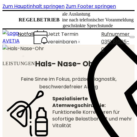
Zum Hauptinhalt springen
Zum Footer springen
✅ normale Auslastung
REGELBETRIEB
✅ Termine nach telefonischer Voranmeldung 
✅ uneingeschränkte Sprechstunde
Notfall
Jetzt Termin
Rufnummer
vereinbaren ›
0351 81605-
0
Hals- Nase- Ohr
LEISTUNGEN
Feine Sinne im Fokus, präzise Diagnostik,
beschwerdefreier Alltag
Spezialisierte
Atemwegschirurgie:
Funktionelle Korrekturen für
sofortige Belastbarkeit und mehr
Vitalität