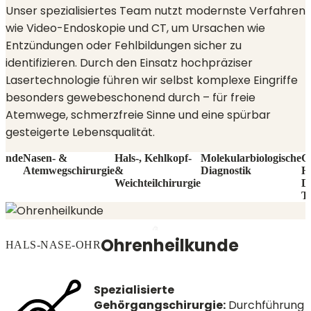
Unser spezialisiertes Team nutzt modernste Verfahren
wie Video-Endoskopie und CT, um Ursachen wie
Entzündungen oder Fehlbildungen sicher zu
identifizieren. Durch den Einsatz hochpräziser
Lasertechnologie führen wir selbst komplexe Eingriffe
besonders gewebeschonend durch – für freie
Atemwege, schmerzfreie Sinne und eine spürbar
gesteigerte Lebensqualität.
kunde
Nasen- &
Hals-, Kehlkopf-
Molekularbiologische
G
Atemwegschirurgie
&
Diagnostik
H
Weichteilchirurgie
D
T
Ohrenheilkunde
HALS-NASE-OHR
Spezialisierte
Gehörgangschirurgie:
Durchführung