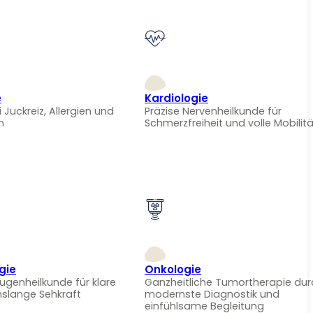
e
Kardiologie
i Juckreiz, Allergien und
Präzise Nervenheilkunde für
n
Schmerzfreiheit und volle Mobilitä
gie
Onkologie
Augenheilkunde für klare
Ganzheitliche Tumortherapie dur
nslange Sehkraft
modernste Diagnostik und
einfühlsame Begleitung