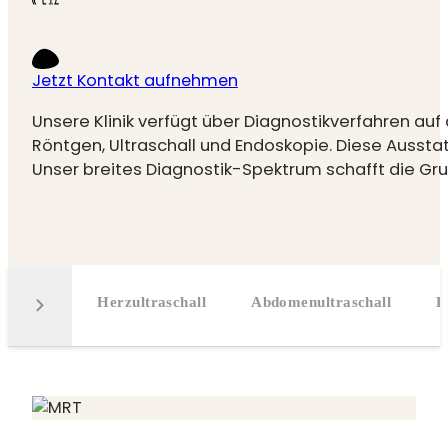
Jetzt Kontakt aufnehmen
Unsere Klinik verfügt über Diagnostikverfahren a
Röntgen, Ultraschall und Endoskopie. Diese Aussta
Unser breites Diagnostik-Spektrum schafft die Gr
igitales
Herzultraschall
Abdomenultraschall
E
öntgen