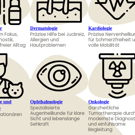
r
Dermatologie
Kardiologie
im Fokus,
Präzise Hilfe bei Juckreiz,
Präzise Nervenheilk
nostik,
Allergien und
für Schmerzfreiheit 
eier Alltag
Hautproblemen
volle Mobilität
ie und
Ophthalmologie
Onkologie
Spezialisierte
Ganzheitliche
e
Augenheilkunde für klare
Tumortherapie durc
tationären
Sicht und lebenslange
modernste Diagnost
Sehkraft
und einfühlsame
Begleitung