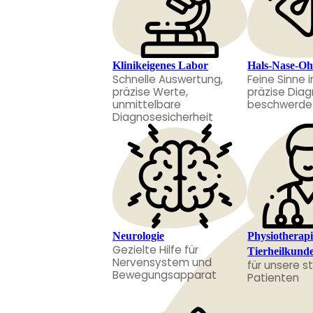
Klinikeigenes Labor
Hals-Nase-Oh
Schnelle Auswertung,
Feine Sinne 
präzise Werte,
präzise Diag
unmittelbare
beschwerdefr
Diagnosesicherheit
Neurologie
Physiotherap
Gezielte Hilfe für
Tierheilkund
Nervensystem und
für unsere s
Bewegungsapparat
Patienten