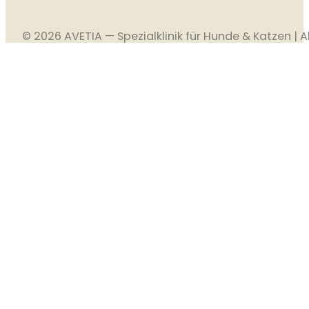
© 2026 AVETIA — Spezialklinik für Hunde & Katzen | A