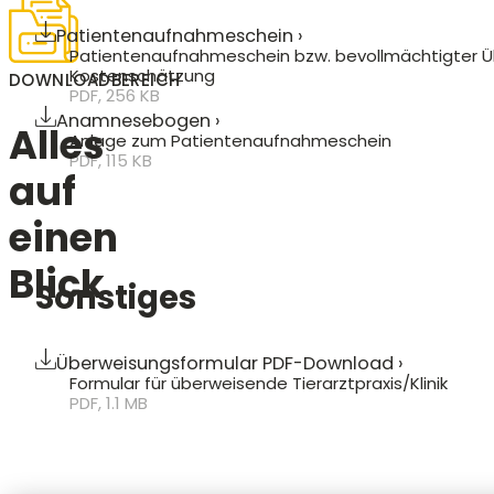
Patientenaufnahmeschein ›
Patientenaufnahmeschein bzw. bevollmächtigter Ü
Kostenschätzung
DOWNLOADBEREICH
PDF, 256 KB
Anamnesebogen ›
Alles
Anlage zum Patientenaufnahmeschein
PDF, 115 KB
auf
einen
Blick
Sonstiges
Überweisungsformular PDF-Download ›
Formular für überweisende Tierarztpraxis/Klinik
PDF, 1.1 MB