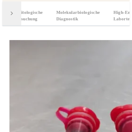
Parasitologische
Molekularbiologische
High-En
Untersuchung
Diagnostik
Labortec