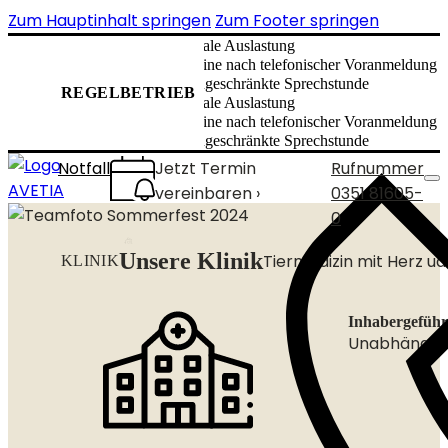
Zum Hauptinhalt springen
Zum Footer springen
✅ normale Auslastung
✅ Termine nach telefonischer Voranmeldung 
✅ uneingeschränkte Sprechstunde
REGELBETRIEB
✅ normale Auslastung
✅ Termine nach telefonischer Voranmeldung 
✅ uneingeschränkte Sprechstunde
Notfall
Jetzt Termin
Rufnummer
vereinbaren ›
0351 81605-
0
Unsere Klinik
Tiermedizin mit Herz u
KLINIK
Inhabergeführ
Unabhängig. 