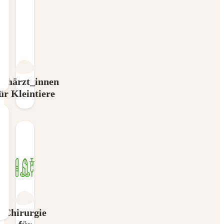
achärzt_innen
ür Kleintiere
Chirurgie