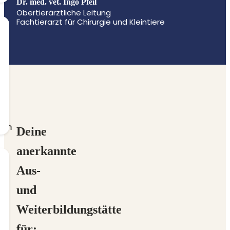
Dr. med. vet. Ingo Pfeil
Obertierärztliche Leitung
Fachtierarzt für Chirurgie und Kleintiere
Deine
anerkannte
Aus-
und
Weiterbildungstätte
für: