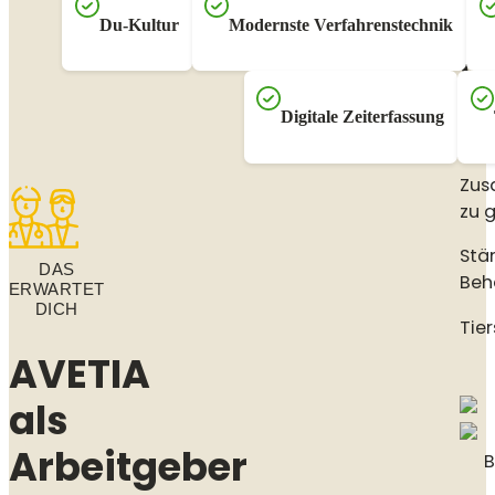
Du-Kultur
Modernste Verfahrenstechnik
U
Digitale Zeiterfassung
Uns
Zus
zu 
Stä
DAS
Beh
ERWARTET
DICH
Tie
AVETIA
als
Arbeitgeber