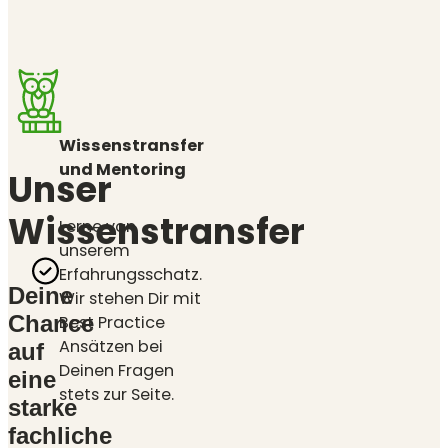
Wissenstransfer
und Mentoring
Unser
Wissenstransfer
Lerne von
unserem
Erfahrungsschatz.
Deine
Wir stehen Dir mit
Chance
Best Practice
Ansätzen bei
auf
Deinen Fragen
eine
stets zur Seite.
starke
fachliche