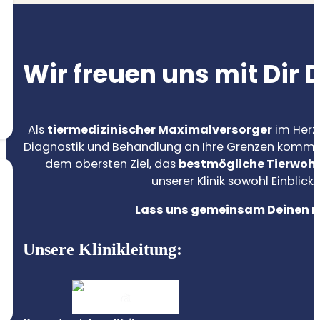
Wir freuen uns mit Dir
D
Als
tiermedizinischer Maximalversorger
im Herz
Diagnostik und Behandlung an Ihre Grenzen komme
dem obersten Ziel, das
bestmögliche Tierwohl
unserer Klinik sowohl Einblic
Lass uns gemeinsam Deinen nä
Unsere Klinikleitung: