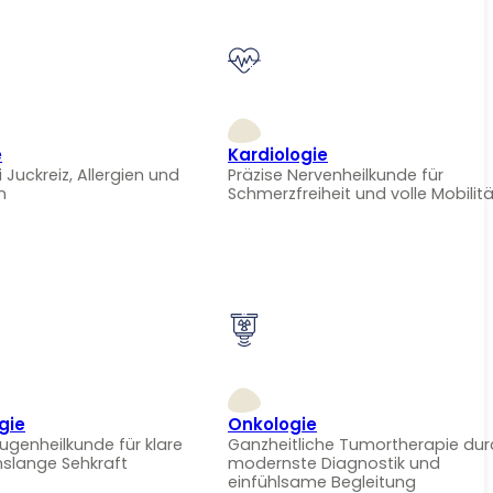
e
Kardiologie
i Juckreiz, Allergien und
Präzise Nervenheilkunde für
n
Schmerzfreiheit und volle Mobilitä
gie
Onkologie
Augenheilkunde für klare
Ganzheitliche Tumortherapie dur
nslange Sehkraft
modernste Diagnostik und
einfühlsame Begleitung