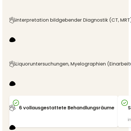
Interpretation bildgebender Diagnostik (CT, M
Liquoruntersuchungen, Myelographien (Einarbeit
Planung und Durchführung neurologischer Therapie
6 vollausgestattete Behandlungsräume
S
i