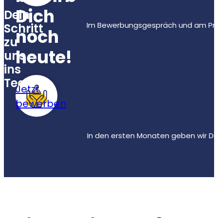
Dich
Dein
Im Bewerbungsgespräch und am Probe
Schritt
noch
zu
heute!
uns
ins
Team
Jetzt
bewerben
In den ersten Monaten geben wir Dir