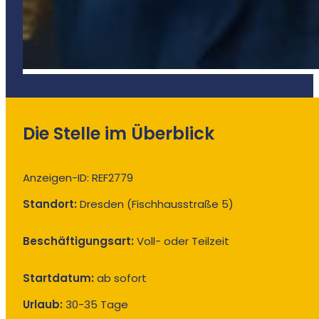
Die Stelle im Überblick
Anzeigen-ID: REF2779
Standort:
Dresden (Fischhausstraße 5)
Beschäftigungsart:
Voll- oder Teilzeit
Startdatum:
ab sofort
Urlaub:
30-35 Tage