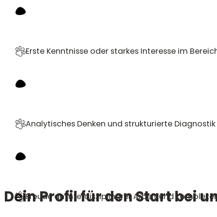
Erste Kenntnisse oder starkes Interesse im Berei
Analytisches Denken und strukturierte Diagnostik
Dein Profil für den Start bei u
Freude an interdisziplinärer Arbeit und komplexen