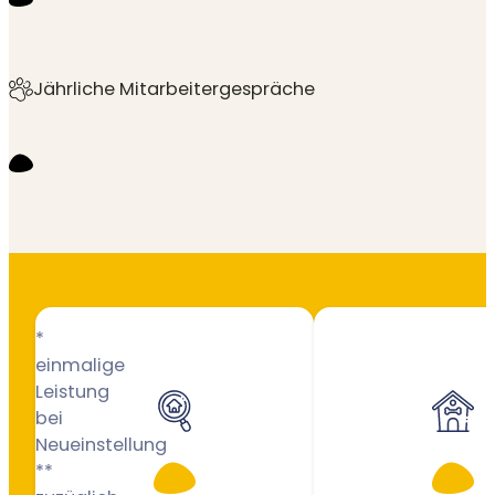
Jährliche Mitarbeitergespräche
*
einmalige
Leistung
bei
Neueinstellung
**