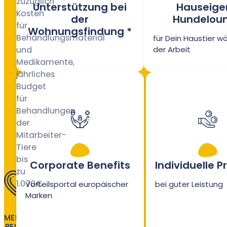
zuzüglich
Unterstützung bei
Hauseige
Kosten
der
Hundelou
für
Wohnungsfindung *
Behandlungsmaterial
für Dein Haustier w
und
der Arbeit
Medikamente,
jährliches
Budget
für
Behandlungen
der
Mitarbeiter-
Tiere
bis
Corporate Benefits
Individuelle 
zu
1.070€
Vorteilsportal europäischer
bei guter Leistung
Marken
DEIN
MEHRWERT
BEI AVETIA