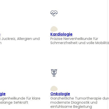
e
Kardiologie
i Juckreiz, Allergien und
Präzise Nervenheilkunde für
n
Schmerzfreiheit und volle Mobilitä
gie
Onkologie
Augenheilkunde für klare
Ganzheitliche Tumortherapie dur
nslange Sehkraft
modernste Diagnostik und
einfühlsame Begleitung