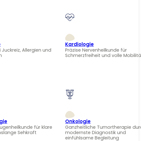
e
Kardiologie
i Juckreiz, Allergien und
Präzise Nervenheilkunde für
n
Schmerzfreiheit und volle Mobilitä
gie
Onkologie
Augenheilkunde für klare
Ganzheitliche Tumortherapie dur
nslange Sehkraft
modernste Diagnostik und
einfühlsame Begleitung