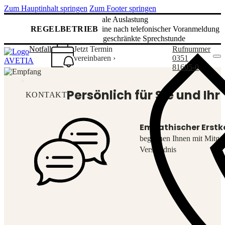
Zum Hauptinhalt springen
Zum Footer springen
✅ normale Auslastung
REGELBETRIEB
✅ Termine nach telefonischer Voranmeldung 
✅ uneingeschränkte Sprechstunde
Notfall
Jetzt Termin
Rufnummer
vereinbaren ›
0351
81605-0
Persönlich für Sie und Ihr 
KONTAKT
Empathischer Erstk
begegnen Ihnen mit Mitge
Verständnis