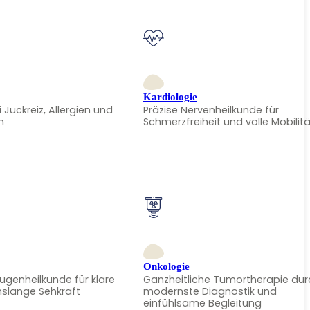
Kardiologie
i Juckreiz, Allergien und
Präzise Nervenheilkunde für
n
Schmerzfreiheit und volle Mobilitä
Onkologie
Augenheilkunde für klare
Ganzheitliche Tumortherapie dur
nslange Sehkraft
modernste Diagnostik und
einfühlsame Begleitung